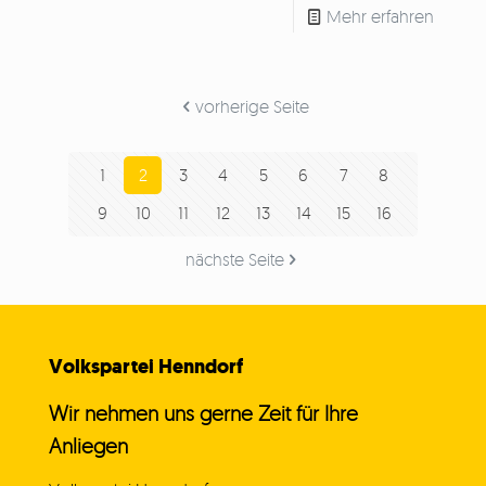
Mehr erfahren
vorherige Seite
1
2
3
4
5
6
7
8
9
10
11
12
13
14
15
16
nächste Seite
Volkspartei Henndorf
Wir nehmen uns gerne Zeit für Ihre
Anliegen